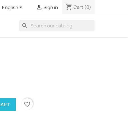
shopping_cart


Cart
(0)
English
Sign in
search
favorite_border
CART