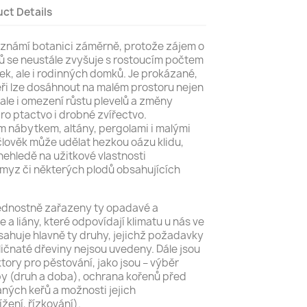
ct Details
o známí botanici záměrně, protože zájem o
ů se neustále zvyšuje s rostoucím počtem
k, ale i rodinných domků. Je prokázané,
i lze dosáhnout na malém prostoru nejen
, ale i omezení růstu plevelů a změny
o ptactvo i drobné zvířectvo.
m nábytkem, altány, pergolami i malými
člověk může udělat hezkou oázu klidu,
 nehledě na užitkové vlastnosti
yz či některých plodů obsahujících
řednostně zařazeny ty opadavé a
e a liány, které odpovídají klimatu u nás ve
sahuje hlavně ty druhy, jejichž požadavky
ličnaté dřeviny nejsou uvedeny. Dále jsou
tory pro pěstování, jako jsou – výběr
by (druh a doba), ochrana kořenů před
ných keřů a možnosti jejich
žení, řízkování).