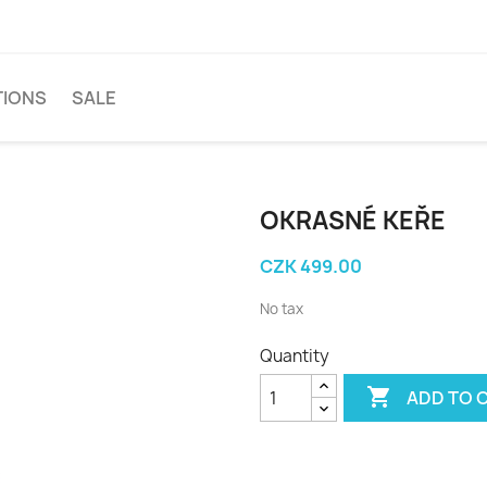
TIONS
SALE
OKRASNÉ KEŘE
CZK 499.00
No tax
Quantity

ADD TO 