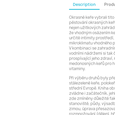
Description
Produ
Okrasné keře vybrali tit
pěstování okrasných keř
nejen užitkových zahráde
že vhodným osázením keř
určité intimity prostředí
mikroklimatu vhodného pr
V kombinaci se zahradní
vodními nádržemi si tak 
prospívající jeho zdraví,
medonosných keřů pro hm
vitaminy.
Při výběru druhů byly p
stálezelené keře, polokeř
střední Evropě. Kniha ob
zvládne i začátečník, jeh
zde zmíněny důležité fak
stanoviště, půdy, výsad
zimou, úprava přesazova
rozmnožování (dělení, hří