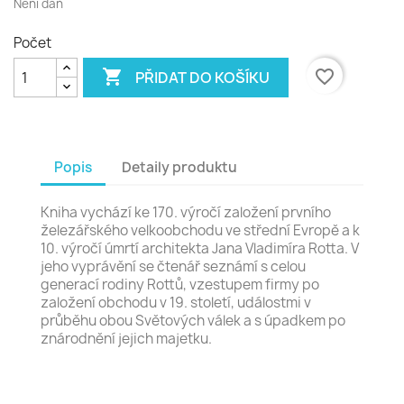
Není daň
Počet

favorite_border
PŘIDAT DO KOŠÍKU
Popis
Detaily produktu
Kniha vychází ke 170. výročí založení prvního
železářského velkoobchodu ve střední Evropě a k
10. výročí úmrtí architekta Jana Vladimíra Rotta. V
jeho vyprávění se čtenář seznámí s celou
generací rodiny Rottů, vzestupem firmy po
založení obchodu v 19. století, událostmi v
průběhu obou Světových válek a s úpadkem po
znárodnění jejich majetku.