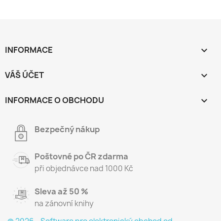
INFORMACE

VÁŠ ÚČET

INFORMACE O OBCHODU
keyboard_arrow_down
Bezpečný nákup
Poštovné po ČR zdarma
při objednávce nad 1000 Kč
Sleva až 50 %
na zánovní knihy