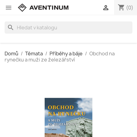
shopping_cart


(0)
search
Domů
Témata
Příběhy a báje
Obchod na
rynečku a muži ze železářství