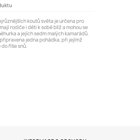
duktu
jrůznějších koutů světa je určena pro
mají rodiče i děti k sobě blíž a mohou se
Sněhurka a jejích sedm malých kamarádů.
 připravena jedna pohádka, při jejímž
 do říše snů.