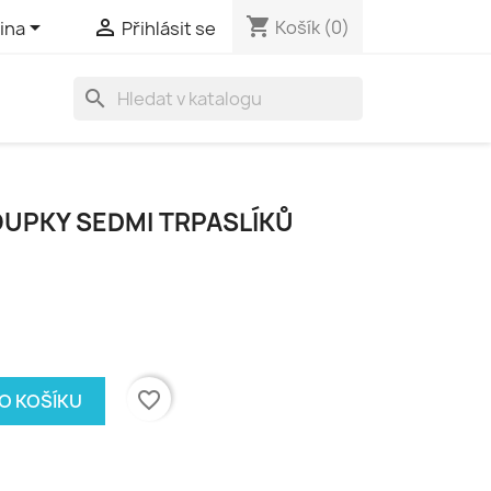
shopping_cart


Košík
(0)
ina
Přihlásit se
search
UPKY SEDMI TRPASLÍKŮ
favorite_border
DO KOŠÍKU