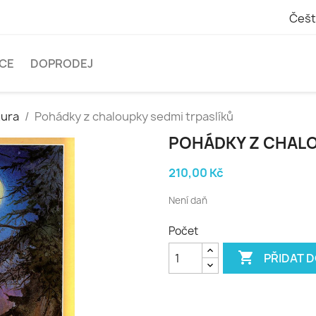
Češt
ICE
DOPRODEJ
tura
Pohádky z chaloupky sedmi trpaslíků
POHÁDKY Z CHALO
210,00 Kč
Není daň
Počet

PŘIDAT 